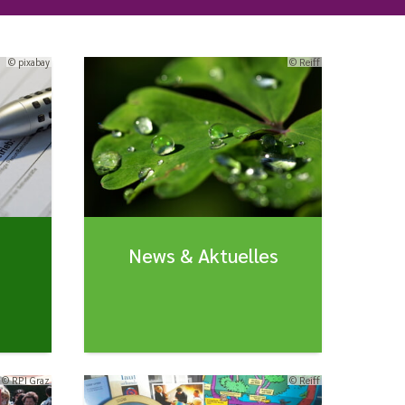
© pixabay
© Reiff
News & Aktuelles
© RPI Graz
© Reiff