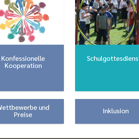
Konfessionelle
Schulgottesdiens
Kooperation
Wettbewerbe und
Inklusion
Preise