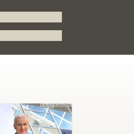
© Bernd Müllerschön