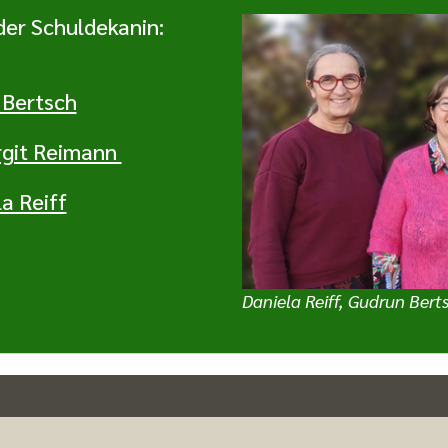
er Schuldekanin:
 Bertsch
irgit Reimann
la Reiff
Daniela Reiff, Gudrun Bert