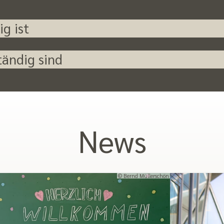
g ist
tändig sind
News
© Bernd Müllerschön