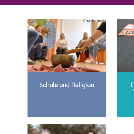
© fundus.media
Schule und Religion
F
© Reiff