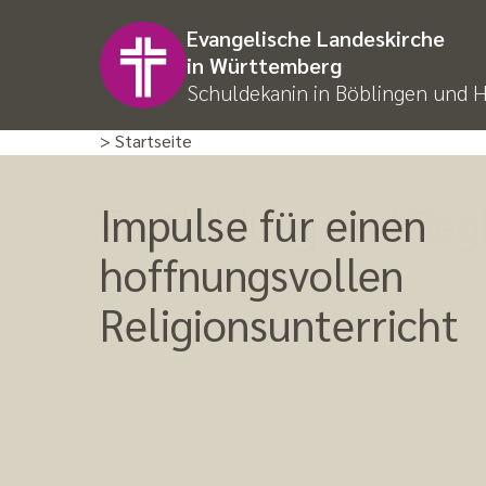
Evangelische Landeskirche
in Württemberg
Schuldekanin in Böblingen und 
> Startseite
Impulse für einen
Fortbildung und Beg
Beratung und Unterr
für Lehrkräfte und
hoffnungsvollen
Schulleitungen
Religionsunterricht